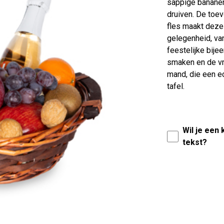
sappige bananen,
druiven. De toe
fles maakt deze
gelegenheid, van
feestelijke bije
smaken en de vr
mand, die een ec
tafel.
Wil je een
tekst?